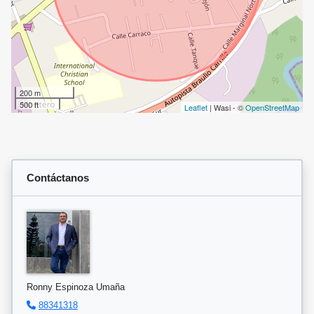
200 m
500 ft
Leaflet
| Wasi - ©
OpenStreetMap
Contáctanos
Ronny Espinoza Umaña
88341318