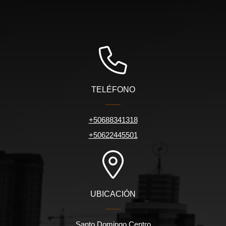
TELÉFONO
+50688341318
+50622445501
UBICACIÓN
Santo Domingo Centro