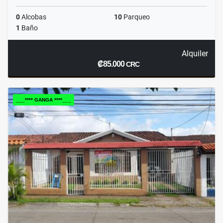
0
Alcobas
10
Parqueo
1
Baño
Alquiler
₡85.000
CRC
___**** GANGA ****___