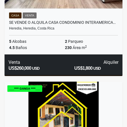
CASA
VENTA
SE VENDE O ALQUILA CASA CONDOMINIO INTERAMERICA…
Heredia, Heredia, Costa Rica
5
Alcobas
2
Parqueo
2
4.5
Baños
230
Área m
Venta
Alquiler
US$260,000
US$1,800
USD
USD
___**** GANGA ****___