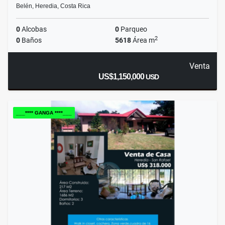
Belén, Heredia, Costa Rica
0
Alcobas
0
Parqueo
2
0
Baños
5618
Área m
Venta
US$1,150,000
USD
___**** GANGA ****___