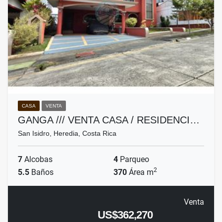
CASA
VENTA
GANGA /// VENTA CASA / RESIDENCI…
San Isidro, Heredia, Costa Rica
7
Alcobas
4
Parqueo
2
5.5
Baños
370
Área m
Venta
US$362,270