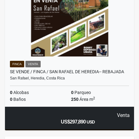
FINCA
VENTA
SE VENDE / FINCA / SAN RAFAEL DE HEREDIA-- REBAJADA
San Rafael, Heredia, Costa Rica
0
Alcobas
0
Parqueo
2
0
Baños
250
Área m
Venta
US$297,890
USD