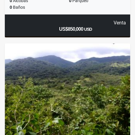
0
Alcobas
0
Parqueo
0
Baños
Venta
US$850,000
USD