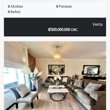
0
Alcobas
0
Parqueo
0
Baños
Venta
₡500.000.000
CRC