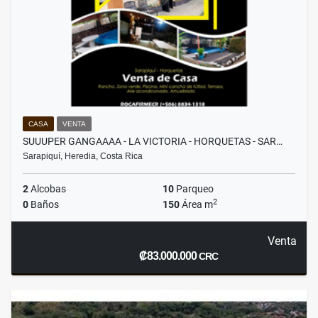
CASA
VENTA
SUUUPER GANGAAAA - LA VICTORIA - HORQUETAS - SAR…
Sarapiquí, Heredia, Costa Rica
2
Alcobas
10
Parqueo
2
0
Baños
150
Área m
Venta
₡83.000.000
CRC