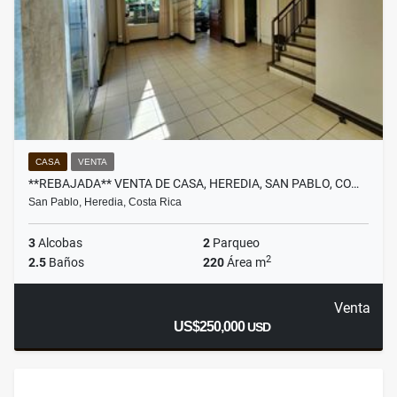
CASA
VENTA
**REBAJADA** VENTA DE CASA, HEREDIA, SAN PABLO, CO…
San Pablo, Heredia, Costa Rica
3
Alcobas
2
Parqueo
2
2.5
Baños
220
Área m
Venta
US$250,000
USD