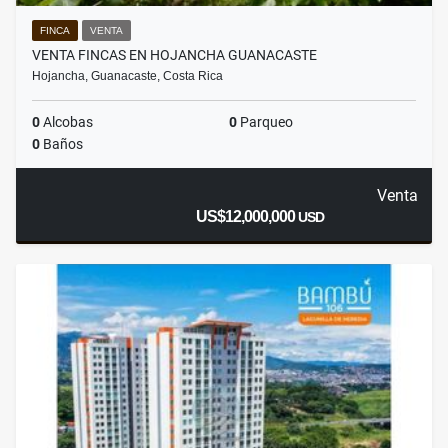
FINCA
VENTA
VENTA FINCAS EN HOJANCHA GUANACASTE
Hojancha, Guanacaste, Costa Rica
0
Alcobas
0
Parqueo
0
Baños
Venta
US$12,000,000
USD