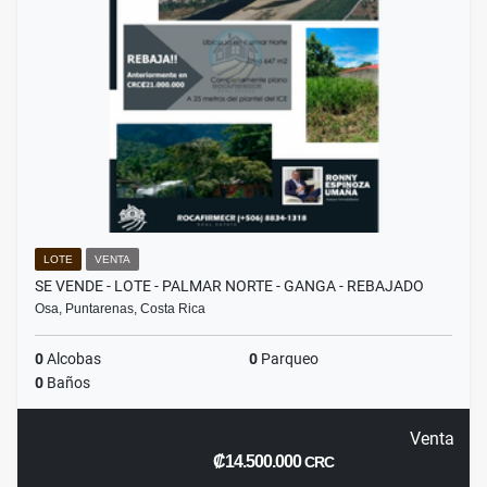
LOTE
VENTA
SE VENDE - LOTE - PALMAR NORTE - GANGA - REBAJADO
Osa, Puntarenas, Costa Rica
0
Alcobas
0
Parqueo
0
Baños
Venta
₡14.500.000
CRC