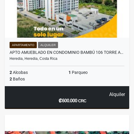
APARTAMENTO
ALQUILER
APTO AMUEBLADO EN CONDOMINIO BAMBÚ 106 TORRE A…
Heredia, Heredia, Costa Rica
2
Alcobas
1
Parqueo
2
Baños
Alquiler
₡600.000
CRC