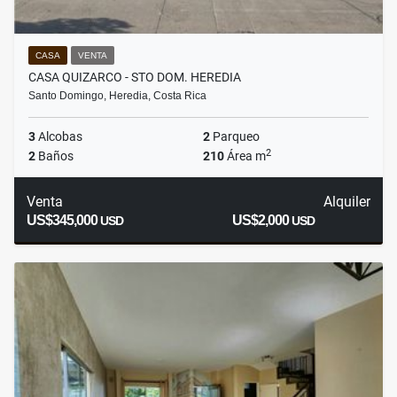
CASA
VENTA
CASA QUIZARCO - STO DOM. HEREDIA
Santo Domingo, Heredia, Costa Rica
3
Alcobas
2
Parqueo
2
2
Baños
210
Área m
Venta
Alquiler
US$345,000
US$2,000
USD
USD