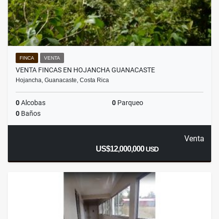
FINCA
VENTA
VENTA FINCAS EN HOJANCHA GUANACASTE
Hojancha, Guanacaste, Costa Rica
0
Alcobas
0
Parqueo
0
Baños
Venta
US$12,000,000
USD