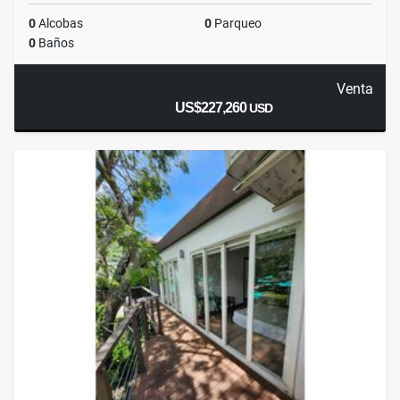
0
Alcobas
0
Parqueo
0
Baños
Venta
US$227,260
USD