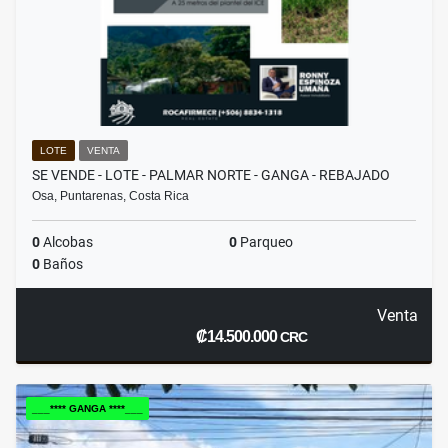
LOTE
VENTA
SE VENDE - LOTE - PALMAR NORTE - GANGA - REBAJADO
Osa, Puntarenas, Costa Rica
0
Alcobas
0
Parqueo
0
Baños
Venta
₡14.500.000
CRC
___**** GANGA ****___