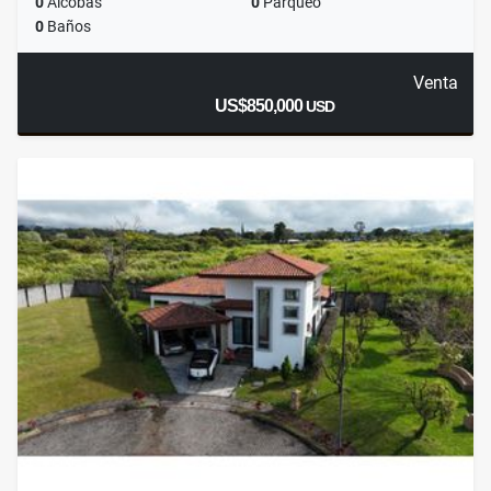
0
Alcobas
0
Parqueo
0
Baños
Venta
US$850,000
USD