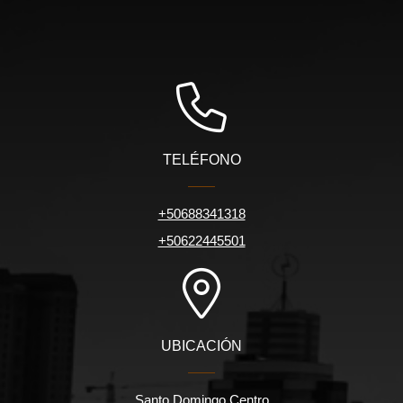
TELÉFONO
+50688341318
+50622445501
UBICACIÓN
Santo Domingo Centro