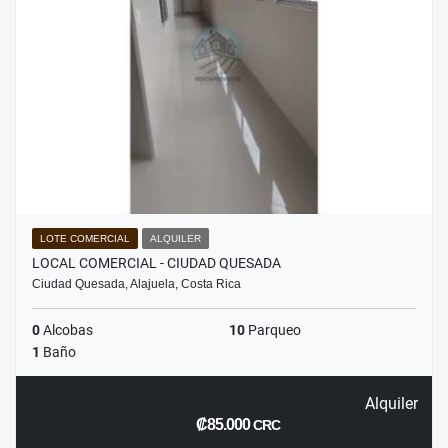
LOTE COMERCIAL
ALQUILER
LOCAL COMERCIAL - CIUDAD QUESADA
Ciudad Quesada, Alajuela, Costa Rica
0
Alcobas
10
Parqueo
1
Baño
Alquiler
₡85.000
CRC