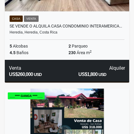
CASA
VENTA
SE VENDE O ALQUILA CASA CONDOMINIO INTERAMERICA…
Heredia, Heredia, Costa Rica
5
Alcobas
2
Parqueo
2
4.5
Baños
230
Área m
Venta
Alquiler
US$260,000
US$1,800
USD
USD
___**** GANGA ****___