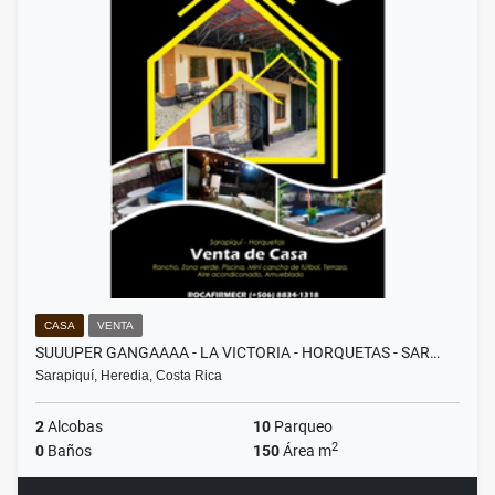
CASA
VENTA
SUUUPER GANGAAAA - LA VICTORIA - HORQUETAS - SAR…
Sarapiquí, Heredia, Costa Rica
2
Alcobas
10
Parqueo
2
0
Baños
150
Área m