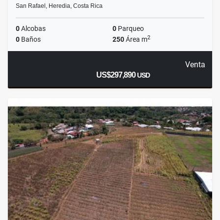
San Rafael, Heredia, Costa Rica
0
Alcobas
0
Parqueo
2
0
Baños
250
Área m
Venta
US$297,890
USD