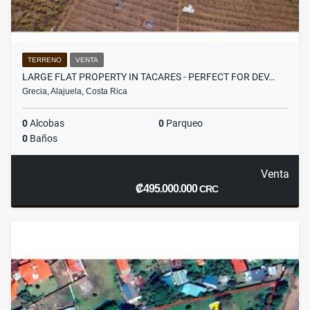
TERRENO
VENTA
LARGE FLAT PROPERTY IN TACARES - PERFECT FOR DEV…
Grecia, Alajuela, Costa Rica
0
Alcobas
0
Parqueo
0
Baños
Venta
₡495.000.000
CRC