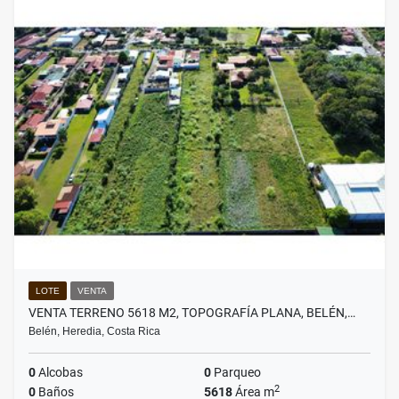
LOTE
VENTA
VENTA TERRENO 5618 M2, TOPOGRAFÍA PLANA, BELÉN,…
Belén, Heredia, Costa Rica
0
Alcobas
0
Parqueo
2
0
Baños
5618
Área m