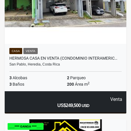
CASA
VENTA
HERMOSA CASA EN VENTA (CONDOMINIO INTERAMERIC…
San Pablo, Heredia, Costa Rica
3
Alcobas
2
Parqueo
2
3
Baños
200
Área m
Venta
US$249,500
USD
___**** GANGA ****___