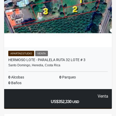
APARTAESTUDIO
VENTA
HERMOSO LOTE - PARALELA RUTA 32 LOTE # 3
Santo Domingo, Heredia, Costa Rica
0
Alcobas
0
Parqueo
0
Baños
Venta
US$352,330
USD