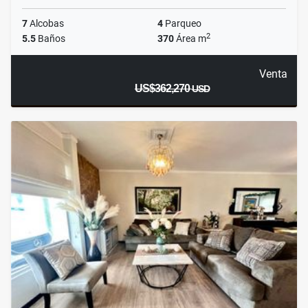
7
Alcobas
4
Parqueo
2
5.5
Baños
370
Área m
Venta
US$362,270
USD