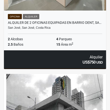
OFICINA
ALQUILER
ALQUILER DE 2 OFICINAS EQUIPADAS EN BARRIO DENT, SA…
San José, San José, Costa Rica
2
Alcobas
4
Parqueo
2
2.5
Baños
15
Área m
Alquiler
US$750
USD