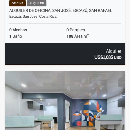
OFICINA
ALQUILER
ALQUILER DE OFICINA, SAN JOSÉ, ESCAZÚ, SAN RAFAEL
Escazú, San José, Costa Rica
0
Alcobas
0
Parqueo
2
1
Baño
108
Área m
Alquiler
US$1,085
USD