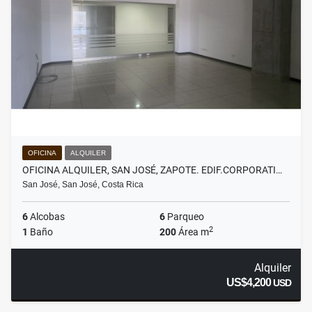
OFICINA
ALQUILER
OFICINA ALQUILER, SAN JOSÉ, ZAPOTE. EDIF.CORPORATI…
San José, San José, Costa Rica
6
Alcobas
6
Parqueo
2
1
Baño
200
Área m
Alquiler
US$4,200
USD