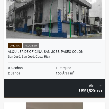
OFICINA
ALQUILER
ALQUILER DE OFICINA, SAN JOSÉ, PASEO COLÓN
San José, San José, Costa Rica
0
Alcobas
1
Parqueo
2
2
Baños
160
Área m
Alquiler
US$1,520
USD