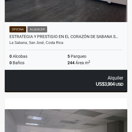
OFICINA
ALQUILER
ESTRATEGIA Y PRESTIGIO EN EL CORAZÓN DE SABANA S…
La Sabana, San José, Costa Rica
0
Alcobas
5
Parqueo
2
0
Baños
244
Área m
Alquiler
US$3,904
USD