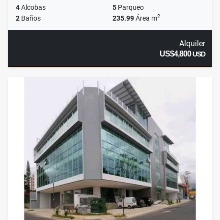
4
Alcobas
5
Parqueo
2
2
Baños
235.99
Área m
Alquiler
US$4,800
USD