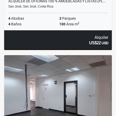
ALQUILER DE OFICINAS 100 % AMUEBLADAS Y LISTAS (PL…
San José, San José, Costa Rica
4
Alcobas
3
Parqueo
2
4
Baños
100
Área m
Alquiler
US$22
USD