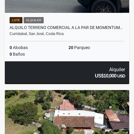
LOTE
ALQUILER
ALQUILO TERRENO COMERCIAL A LA PAR DE MOMENTUM…
Curridabat, San José, Costa Rica
0
Alcobas
20
Parqueo
0
Baños
Alquiler
US$10,000
USD