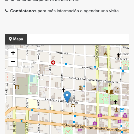
📞
Contáctanos
para más información o agendar una visita.
Mapa
+
−