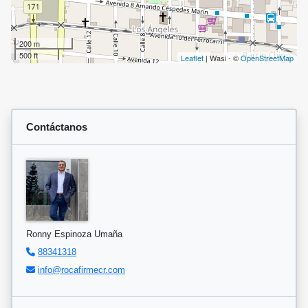
200 m
500 ft
Leaflet
| Wasi - ©
OpenStreetMap
Contáctanos
Ronny Espinoza Umaña
88341318
info@rocafirmecr.com