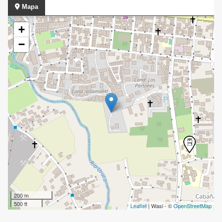
Mapa
+
−
200 m
500 ft
Leaflet
| Wasi - ©
OpenStreetMap