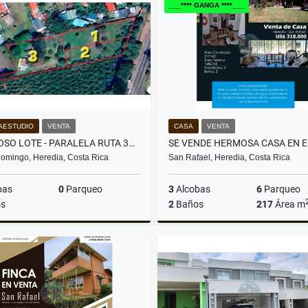
___**** GANGA ****___
US$227,260
₡83.000.000
AESTUDIO
VENTA
CASA
VENTA
HERMOSO LOTE - PARALELA RUTA 32 LOTE # 3
omingo, Heredia, Costa Rica
San Rafael, Heredia, Costa Rica
bas
0
Parqueo
3
Alcobas
6
Parqueo
s
2
Baños
217
Área m
Venta
US$352,330
US$318,000