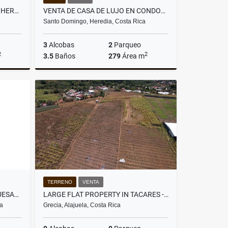
**REBAJADA** VENTA DE CASA, HEREDIA, SAN PABLO, COND INTERAMERICANA
VENTA DE CASA DE LUJO EN CONDOMINIO LA HACIENDA, SANTO DOMINGO
Santo Domingo, Heredia, Costa Rica
3
Alcobas
2
Parqueo
2
2
3.5
Baños
279
Área m
Venta
Venta
₡240.000.000
TERRENO
VENTA
LOCAL COMERCIAL - CIUDAD QUESADA
LARGE FLAT PROPERTY IN TACARES - PERFECT FOR DEVELOPMENT
ca
Grecia, Alajuela, Costa Rica