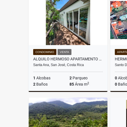
₡600.000
CONDOMINIO
VENTA
APART
ALQUILO HERMOSO APARTAMENTO EN SAN NICOLAS DI BARI, RIO ORO SANTA ANA
Santa Ana, San José, Costa Rica
Santo D
1
Alcobas
2
Parqueo
0
Alco
2
2
Baños
85
Área m
0
Baño
Venta
Alquiler
US$145,000
US$1,200