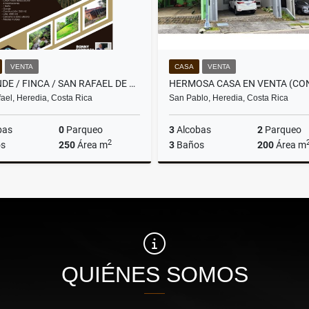
VENTA
CASA
VENTA
SE VENDE / FINCA / SAN RAFAEL DE HEREDIA-- REBAJADA
ael, Heredia, Costa Rica
San Pablo, Heredia, Costa Rica
bas
0
Parqueo
3
Alcobas
2
Parqueo
2
s
250
Área m
3
Baños
200
Área m
Venta
US$297,890
US$249,500
QUIÉNES SOMOS