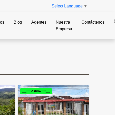
Select Language
▼
ios
Blog
Agentes
Nuestra
Contáctenos
Empresa
___**** GANGA ****___