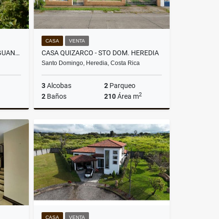
CASA
VENTA
VENTA FINCAS EN HOJANCHA GUANACASTE
CASA QUIZARCO - STO DOM. HEREDIA
Santo Domingo, Heredia, Costa Rica
3
Alcobas
2
Parqueo
2
2
Baños
210
Área m
Venta
Venta
Alquiler
US$345,000
US$2,000
CASA
VENTA