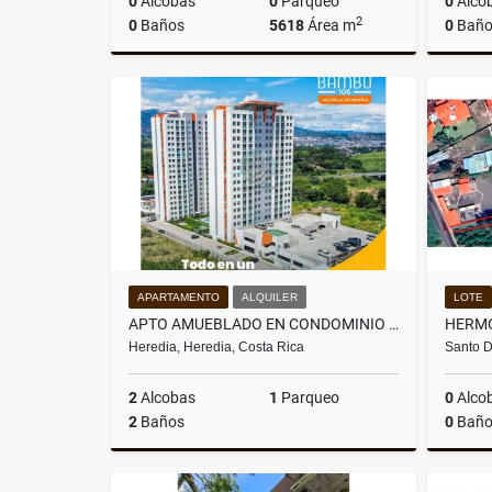
0
Alcobas
0
Parqueo
0
Alco
2
0
Baños
5618
Área m
0
Baño
Venta
US$1,150,000
APARTAMENTO
ALQUILER
LOTE
APTO AMUEBLADO EN CONDOMINIO BAMBÚ 106 TORRE A, PISO 13
Heredia, Heredia, Costa Rica
Santo D
2
Alcobas
1
Parqueo
0
Alco
2
Baños
0
Baño
Alquiler