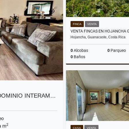
FINCA
VENTA
Hojancha, Guanacaste, Costa Rica
0
Alcobas
0
Parqueo
0
Baños
US$12,000,000
NDOMINIO INTERAM…
eo
2
a m
CASA
VENTA