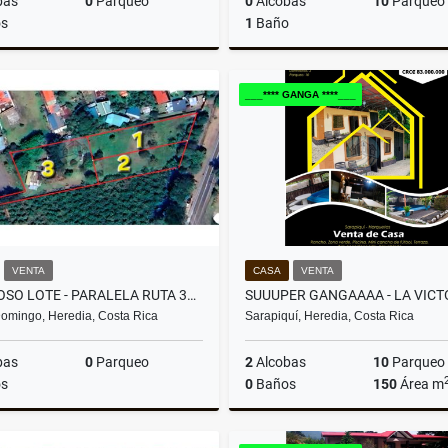
bas
0
Parqueo
0
Alcobas
10
Parqueo
s
1
Baño
Venta
A
___**** GANGA ****___
₡500.000.000
₡85.000
VENTA
CASA
VENTA
HERMOSO LOTE - PARALELA RUTA 32 - LOTE #1
omingo, Heredia, Costa Rica
Sarapiquí, Heredia, Costa Rica
bas
0
Parqueo
2
Alcobas
10
Parqueo
s
0
Baños
150
Área m
Venta