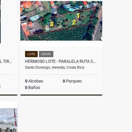
US$850,000
LOTE
VENTA
SE VENDE HERMOSA CASA EN EL TIROL, SAN RAFAEL.
HERMOSO LOTE - PARALELA RUTA 32 - LOTE #2
Santo Domingo, Heredia, Costa Rica
0
Alcobas
0
Parqueo
2
0
Baños
Venta
Venta
US$228,140