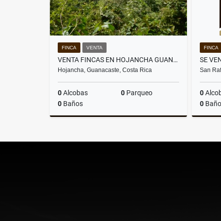
FINCA
VENTA
FINCA
VENTA FINCAS EN HOJANCHA GUANACASTE
Hojancha, Guanacaste, Costa Rica
San Raf
0
Alcobas
0
Parqueo
0
Alco
0
Baños
0
Baño
Venta
US$12,000,000