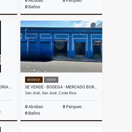
0
Alcobas
0
Parqueo
0
Baños
lquiler
Venta
₡495.000.000
BODEGA
VENTA
SUUUPER GANGAAAA - LA VICTORIA - HORQUETAS - SARAPIQUÍ
SE VENDE - BODEGA - MERCADO BORBON - SAN JOSE
San José, San José, Costa Rica
0
Alcobas
0
Parqueo
2
0
Baños
Venta
Venta