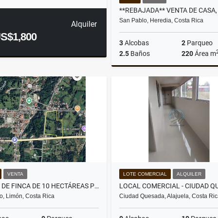
San Pablo, Heredia, Costa Rica
Alquiler
S$1,800
3
Alcobas
2
Parqueo
2.5
Baños
220
Área m
US$250,000
VENTA
LOTE COMERCIAL
ALQUILER
VENTA DE FINCA DE 10 HECTÁREAS PLANAS DE USO MIXTO EN GUÁCIMO, LIMÓN
, Limón, Costa Rica
Ciudad Quesada, Alajuela, Costa Ri