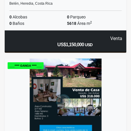
Belén, Heredia, Costa Rica
0
Alcobas
0
Parqueo
2
0
Baños
5618
Área m
Venta
US$1,150,000
USD
___**** GANGA ****___