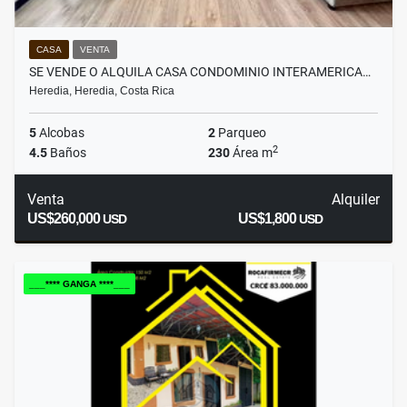
CASA
VENTA
SE VENDE O ALQUILA CASA CONDOMINIO INTERAMERICA…
Heredia, Heredia, Costa Rica
5
Alcobas
2
Parqueo
2
4.5
Baños
230
Área m
Venta
Alquiler
US$260,000
US$1,800
USD
USD
___**** GANGA ****___