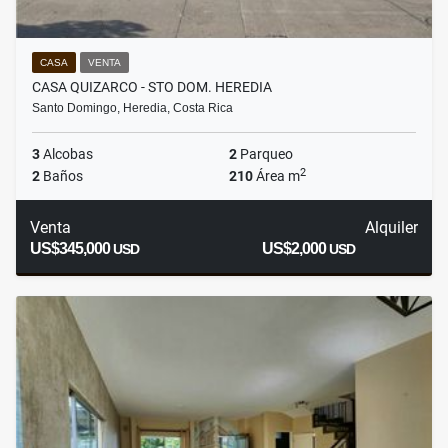
CASA
VENTA
CASA QUIZARCO - STO DOM. HEREDIA
Santo Domingo, Heredia, Costa Rica
3
Alcobas
2
Parqueo
2
2
Baños
210
Área m
Venta
Alquiler
US$345,000
US$2,000
USD
USD