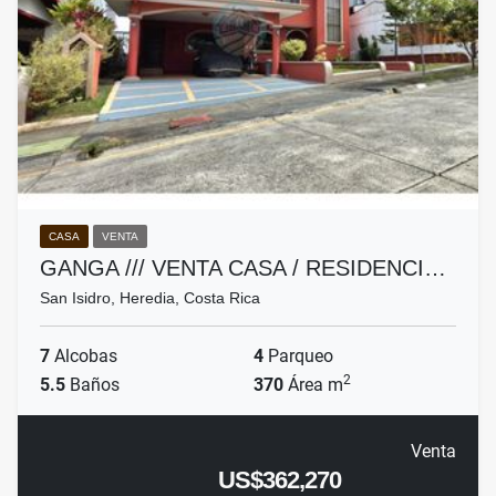
CASA
VENTA
GANGA /// VENTA CASA / RESIDENCI…
San Isidro, Heredia, Costa Rica
7
Alcobas
4
Parqueo
2
5.5
Baños
370
Área m
Venta
US$362,270