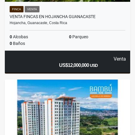
FINCA
VENTA
VENTA FINCAS EN HOJANCHA GUANACASTE
Hojancha, Guanacaste, Costa Rica
0
Alcobas
0
Parqueo
0
Baños
Venta
US$12,000,000
USD