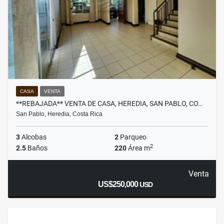
CASA
VENTA
**REBAJADA** VENTA DE CASA, HEREDIA, SAN PABLO, CO…
San Pablo, Heredia, Costa Rica
3
Alcobas
2
Parqueo
2
2.5
Baños
220
Área m
Venta
US$250,000
USD