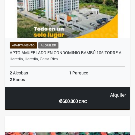
APARTAMENTO
ALQUILER
APTO AMUEBLADO EN CONDOMINIO BAMBÚ 106 TORRE A…
Heredia, Heredia, Costa Rica
2
Alcobas
1
Parqueo
2
Baños
Alquiler
₡600.000
CRC