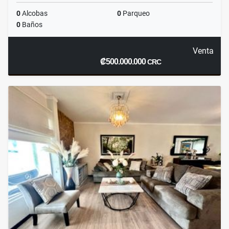
0
Alcobas
0
Parqueo
0
Baños
Venta
₡500.000.000
CRC