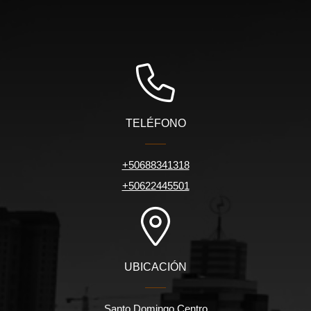
TELÉFONO
+50688341318
+50622445501
UBICACIÓN
Santo Domingo Centro