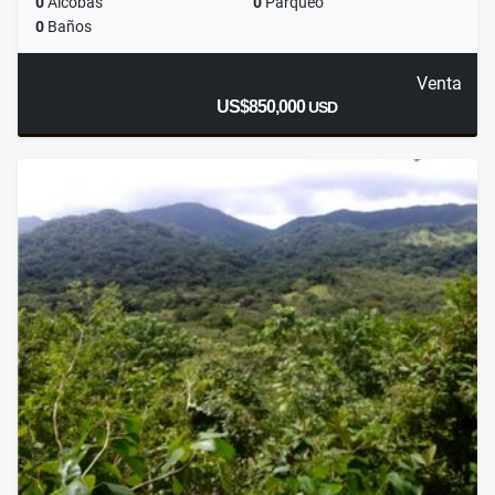
0
Alcobas
0
Parqueo
0
Baños
Venta
US$850,000
USD