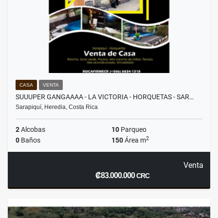
CASA
VENTA
SUUUPER GANGAAAA - LA VICTORIA - HORQUETAS - SAR…
Sarapiquí, Heredia, Costa Rica
2
Alcobas
10
Parqueo
2
0
Baños
150
Área m
Venta
₡83.000.000
CRC