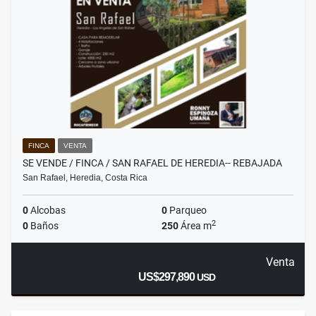
FINCA
VENTA
SE VENDE / FINCA / SAN RAFAEL DE HEREDIA-- REBAJADA
San Rafael, Heredia, Costa Rica
0
Alcobas
0
Parqueo
2
0
Baños
250
Área m
Venta
US$297,890
USD