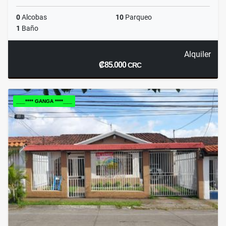
0
Alcobas
10
Parqueo
1
Baño
Alquiler
₡85.000
CRC
___**** GANGA ****___