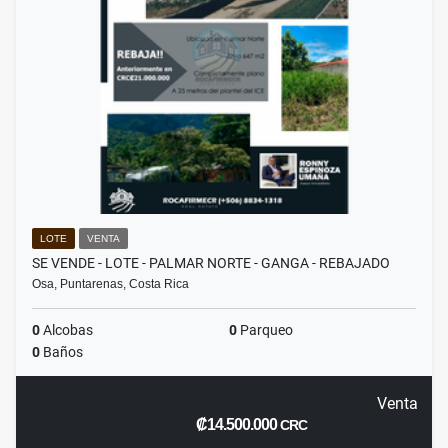
LOTE
VENTA
SE VENDE - LOTE - PALMAR NORTE - GANGA - REBAJADO
Osa, Puntarenas, Costa Rica
0
Alcobas
0
Parqueo
0
Baños
Venta
₡14.500.000
CRC