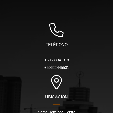
TELÉFONO
+50688341318
+50622445501
UBICACIÓN
Santo Domingo Centro