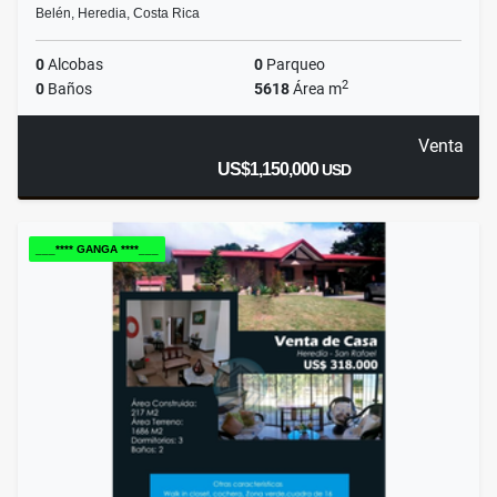
Belén, Heredia, Costa Rica
0
Alcobas
0
Parqueo
2
0
Baños
5618
Área m
Venta
US$1,150,000
USD
___**** GANGA ****___