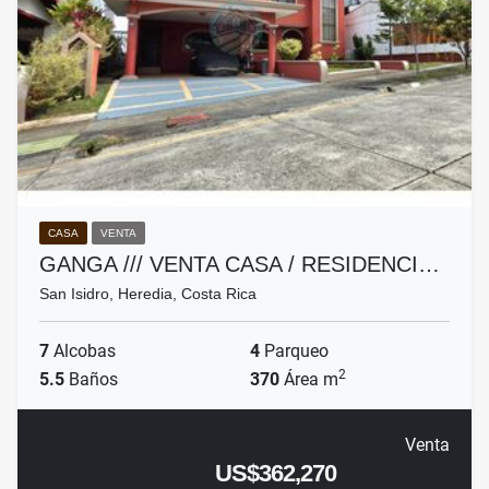
CASA
VENTA
GANGA /// VENTA CASA / RESIDENCI…
San Isidro, Heredia, Costa Rica
7
Alcobas
4
Parqueo
2
5.5
Baños
370
Área m
Venta
US$362,270