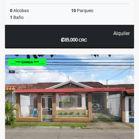
0
Alcobas
10
Parqueo
1
Baño
Alquiler
₡85.000
CRC
___**** GANGA ****___