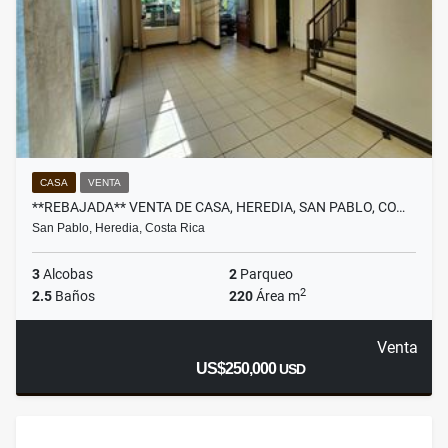
CASA
VENTA
**REBAJADA** VENTA DE CASA, HEREDIA, SAN PABLO, CO…
San Pablo, Heredia, Costa Rica
3
Alcobas
2
Parqueo
2
2.5
Baños
220
Área m
Venta
US$250,000
USD