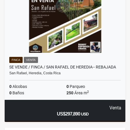
FINCA
VENTA
SE VENDE / FINCA / SAN RAFAEL DE HEREDIA-- REBAJADA
San Rafael, Heredia, Costa Rica
0
Alcobas
0
Parqueo
2
0
Baños
250
Área m
Venta
US$297,890
USD