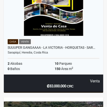
CASA
VENTA
SUUUPER GANGAAAA - LA VICTORIA - HORQUETAS - SAR…
Sarapiquí, Heredia, Costa Rica
2
Alcobas
10
Parqueo
2
0
Baños
150
Área m
Venta
₡83.000.000
CRC