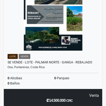
LOTE
VENTA
SE VENDE - LOTE - PALMAR NORTE - GANGA - REBAJADO
Osa, Puntarenas, Costa Rica
0
Alcobas
0
Parqueo
0
Baños
Venta
₡14.500.000
CRC