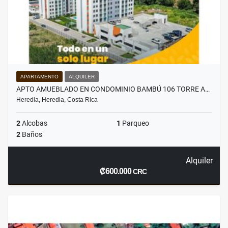
APARTAMENTO
ALQUILER
APTO AMUEBLADO EN CONDOMINIO BAMBÚ 106 TORRE A…
Heredia, Heredia, Costa Rica
2
Alcobas
1
Parqueo
2
Baños
Alquiler
₡600.000
CRC