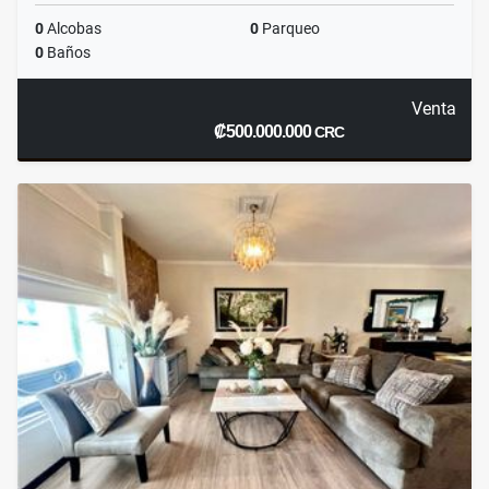
0
Alcobas
0
Parqueo
0
Baños
Venta
₡500.000.000
CRC