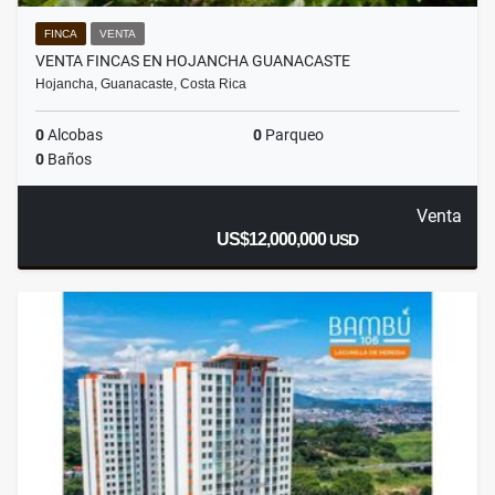
FINCA
VENTA
VENTA FINCAS EN HOJANCHA GUANACASTE
Hojancha, Guanacaste, Costa Rica
0
Alcobas
0
Parqueo
0
Baños
Venta
US$12,000,000
USD