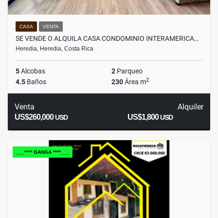
CASA
VENTA
SE VENDE O ALQUILA CASA CONDOMINIO INTERAMERICA…
Heredia, Heredia, Costa Rica
5
Alcobas
2
Parqueo
2
4.5
Baños
230
Área m
Venta
Alquiler
US$260,000
US$1,800
USD
USD
___**** GANGA ****___