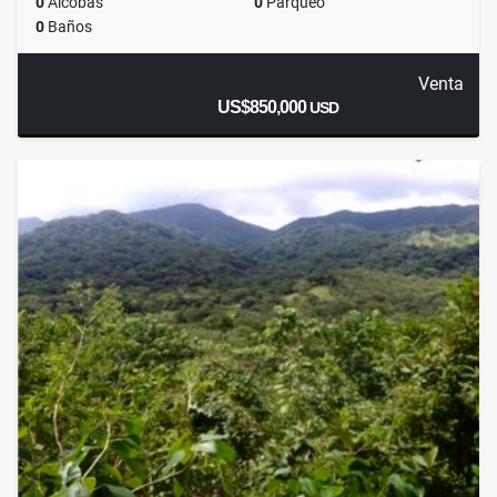
0
Alcobas
0
Parqueo
0
Baños
Venta
US$850,000
USD