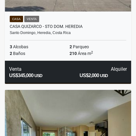
CASA
VENTA
CASA QUIZARCO - STO DOM. HEREDIA
Santo Domingo, Heredia, Costa Rica
3
Alcobas
2
Parqueo
2
2
Baños
210
Área m
Venta
Alquiler
US$345,000
US$2,000
USD
USD