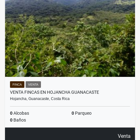
FINCA
VENTA
VENTA FINCAS EN HOJANCHA GUANACASTE
Hojancha, Guanacaste, Costa Rica
0
Alcobas
0
Parqueo
0
Baños
Venta