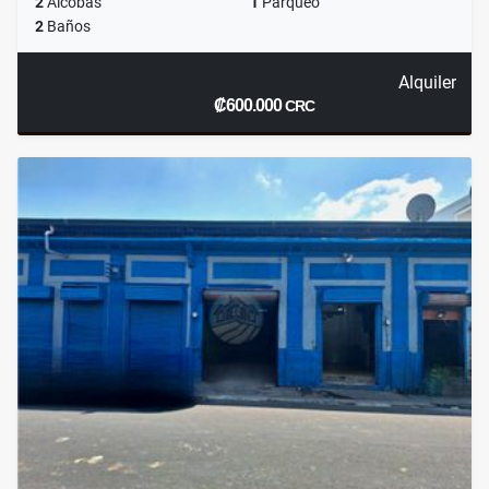
2
Alcobas
1
Parqueo
2
Baños
Alquiler
₡600.000
CRC