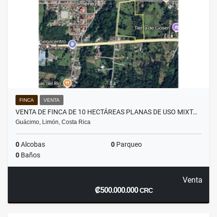
FINCA
VENTA
VENTA DE FINCA DE 10 HECTÁREAS PLANAS DE USO MIXT…
Guácimo, Limón, Costa Rica
0
Alcobas
0
Parqueo
0
Baños
Venta
₡500.000.000
CRC