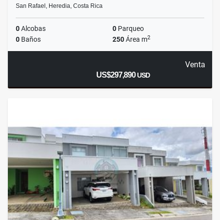
San Rafael, Heredia, Costa Rica
0
Alcobas
0
Parqueo
2
0
Baños
250
Área m
Venta
US$297,890
USD