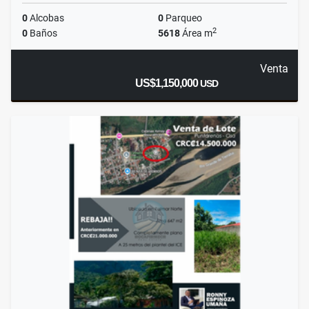
0
Alcobas
0
Parqueo
2
0
Baños
5618
Área m
Venta
US$1,150,000
USD