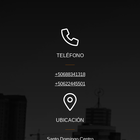
TELÉFONO
+50688341318
+50622445501
UBICACIÓN
Santo Domingo Centro