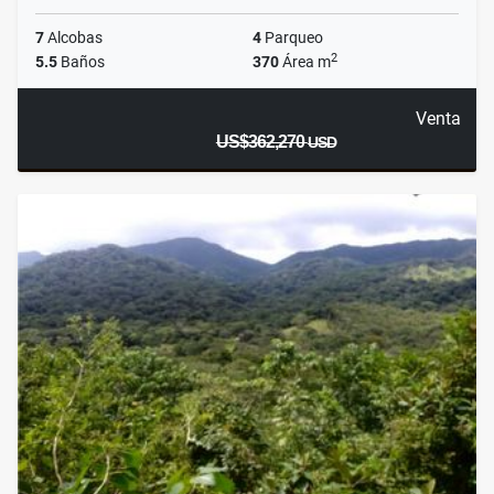
7
Alcobas
4
Parqueo
2
5.5
Baños
370
Área m
Venta
US$362,270
USD