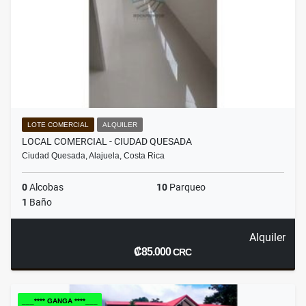
LOTE COMERCIAL
ALQUILER
LOCAL COMERCIAL - CIUDAD QUESADA
Ciudad Quesada, Alajuela, Costa Rica
0
Alcobas
10
Parqueo
1
Baño
Alquiler
₡85.000
CRC
___**** GANGA ****___