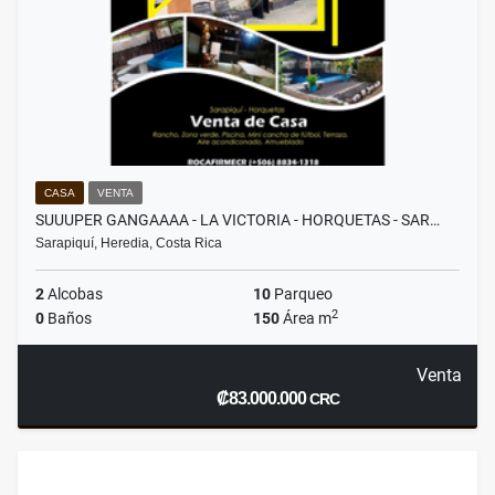
CASA
VENTA
SUUUPER GANGAAAA - LA VICTORIA - HORQUETAS - SAR…
Sarapiquí, Heredia, Costa Rica
2
Alcobas
10
Parqueo
2
0
Baños
150
Área m
Venta
₡83.000.000
CRC