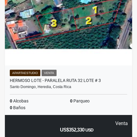
APARTAESTUDIO
VENTA
HERMOSO LOTE - PARALELA RUTA 32 LOTE # 3
Santo Domingo, Heredia, Costa Rica
0
Alcobas
0
Parqueo
0
Baños
Venta
US$352,330
USD