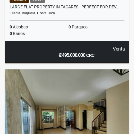
LARGE FLAT PROPERTY IN TACARES - PERFECT FOR DEV…
Grecia, Alajuela, Costa Rica
0
Alcobas
0
Parqueo
0
Baños
Venta
₡495.000.000
CRC