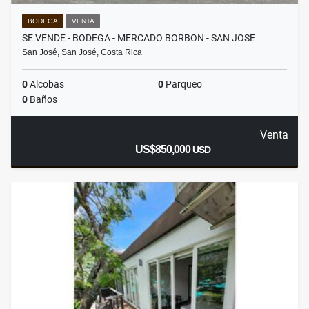
BODEGA
VENTA
SE VENDE - BODEGA - MERCADO BORBON - SAN JOSE
San José, San José, Costa Rica
0
Alcobas
0
Parqueo
0
Baños
Venta
US$850,000
USD