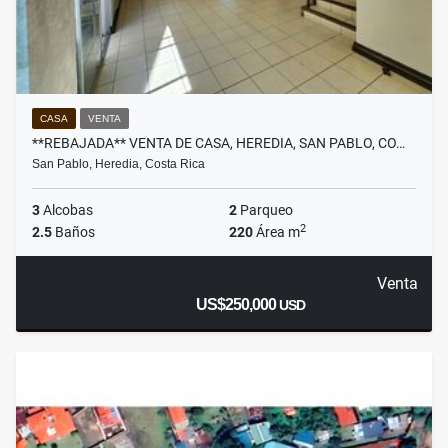
CASA
VENTA
**REBAJADA** VENTA DE CASA, HEREDIA, SAN PABLO, CO…
San Pablo, Heredia, Costa Rica
3
Alcobas
2
Parqueo
2
2.5
Baños
220
Área m
Venta
US$250,000
USD