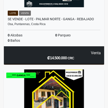
LOTE
VENTA
SE VENDE - LOTE - PALMAR NORTE - GANGA - REBAJADO
Osa, Puntarenas, Costa Rica
0
Alcobas
0
Parqueo
0
Baños
Venta
₡14.500.000
CRC
___**** GANGA ****___