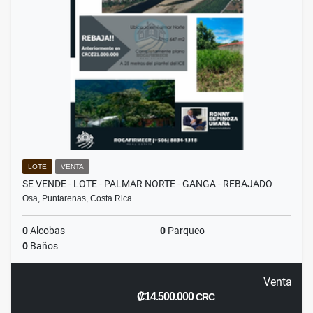
LOTE
VENTA
SE VENDE - LOTE - PALMAR NORTE - GANGA - REBAJADO
Osa, Puntarenas, Costa Rica
0
Alcobas
0
Parqueo
0
Baños
Venta
₡14.500.000
CRC