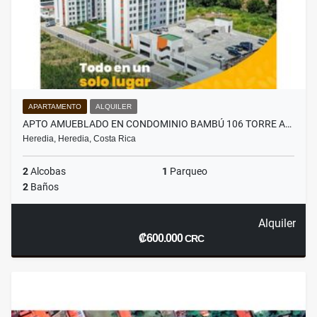
APARTAMENTO
ALQUILER
APTO AMUEBLADO EN CONDOMINIO BAMBÚ 106 TORRE A…
Heredia, Heredia, Costa Rica
2
Alcobas
1
Parqueo
2
Baños
Alquiler
₡600.000
CRC