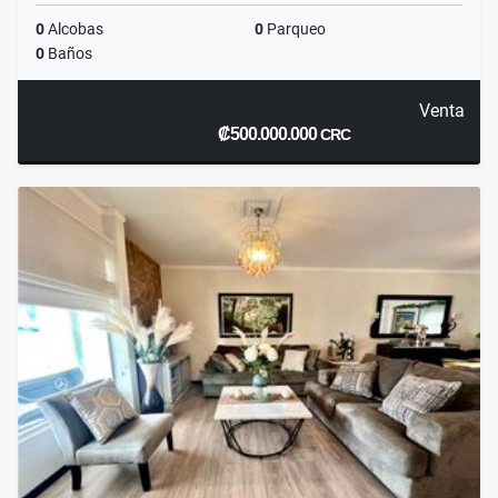
0
Alcobas
0
Parqueo
0
Baños
Venta
₡500.000.000
CRC