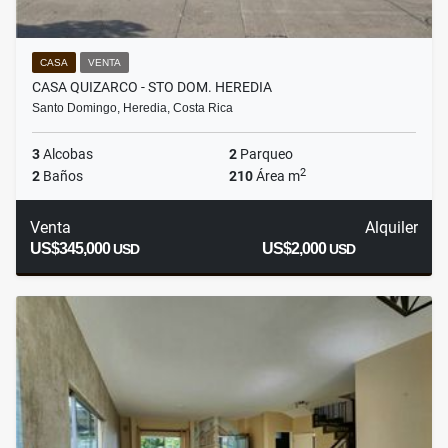
CASA
VENTA
CASA QUIZARCO - STO DOM. HEREDIA
Santo Domingo, Heredia, Costa Rica
3
Alcobas
2
Parqueo
2
2
Baños
210
Área m
Venta
Alquiler
US$345,000
US$2,000
USD
USD