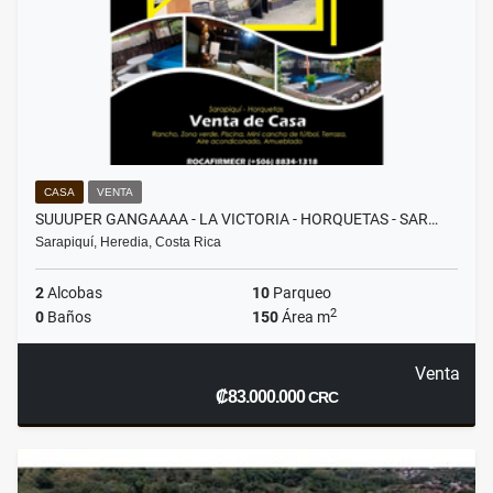
CASA
VENTA
SUUUPER GANGAAAA - LA VICTORIA - HORQUETAS - SAR…
Sarapiquí, Heredia, Costa Rica
2
Alcobas
10
Parqueo
2
0
Baños
150
Área m
Venta
₡83.000.000
CRC