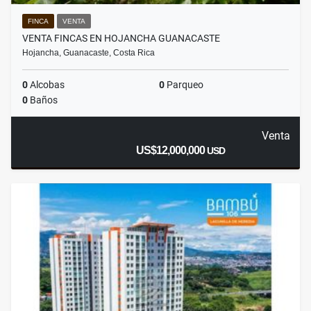
FINCA
VENTA
VENTA FINCAS EN HOJANCHA GUANACASTE
Hojancha, Guanacaste, Costa Rica
0
Alcobas
0
Parqueo
0
Baños
Venta
US$12,000,000
USD