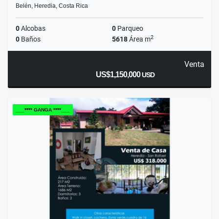
Belén, Heredia, Costa Rica
0
Alcobas
0
Parqueo
2
0
Baños
5618
Área m
Venta
US$1,150,000
USD
___**** GANGA ****___