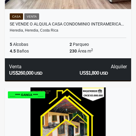
CASA
VENTA
SE VENDE O ALQUILA CASA CONDOMINIO INTERAMERICA…
Heredia, Heredia, Costa Rica
5
Alcobas
2
Parqueo
2
4.5
Baños
230
Área m
Venta
Alquiler
US$260,000
US$1,800
USD
USD
___**** GANGA ****___