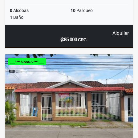
0
Alcobas
10
Parqueo
1
Baño
Alquiler
₡85.000
CRC
___**** GANGA ****___