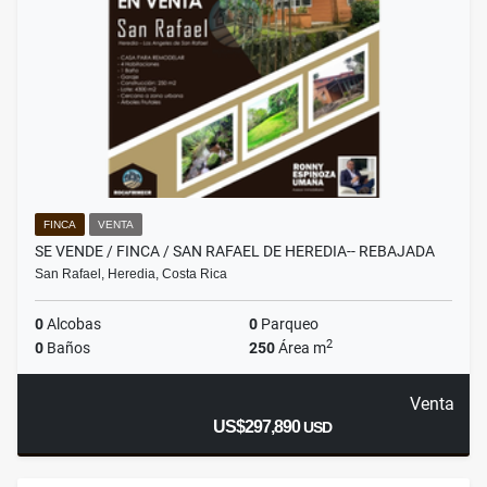
FINCA
VENTA
SE VENDE / FINCA / SAN RAFAEL DE HEREDIA-- REBAJADA
San Rafael, Heredia, Costa Rica
0
Alcobas
0
Parqueo
2
0
Baños
250
Área m
Venta
US$297,890
USD