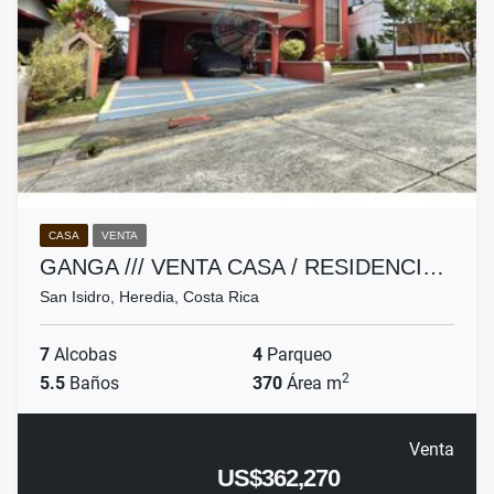
CASA
VENTA
GANGA /// VENTA CASA / RESIDENCI…
San Isidro, Heredia, Costa Rica
7
Alcobas
4
Parqueo
2
5.5
Baños
370
Área m
Venta
US$362,270