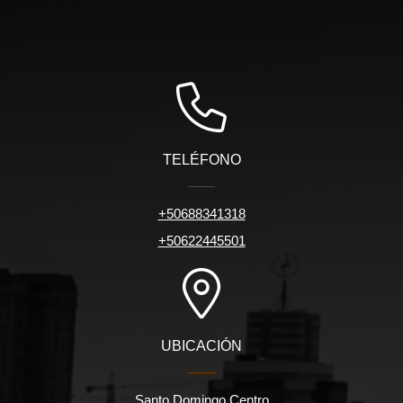
TELÉFONO
+50688341318
+50622445501
UBICACIÓN
Santo Domingo Centro