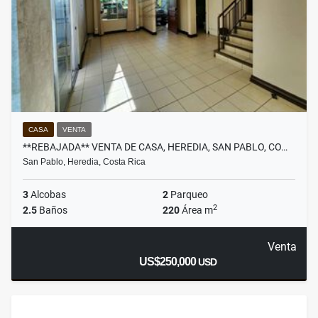
CASA
VENTA
**REBAJADA** VENTA DE CASA, HEREDIA, SAN PABLO, CO…
San Pablo, Heredia, Costa Rica
3
Alcobas
2
Parqueo
2
2.5
Baños
220
Área m
Venta
US$250,000
USD