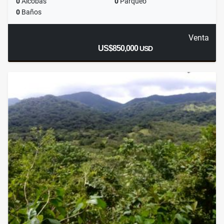
0
Alcobas
0
Parqueo
0
Baños
Venta
US$850,000
USD