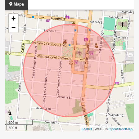
Mapa
+
−
200 m
500 ft
Leaflet
| Wasi - ©
OpenStreetMap