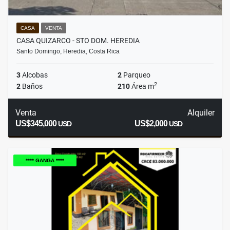
CASA
VENTA
CASA QUIZARCO - STO DOM. HEREDIA
Santo Domingo, Heredia, Costa Rica
3
Alcobas
2
Parqueo
2
2
Baños
210
Área m
Venta
Alquiler
US$345,000
US$2,000
USD
USD
___**** GANGA ****___