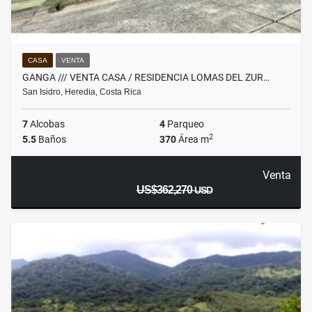
CASA
VENTA
GANGA /// VENTA CASA / RESIDENCIA LOMAS DEL ZUR…
San Isidro, Heredia, Costa Rica
7
Alcobas
4
Parqueo
2
5.5
Baños
370
Área m
Venta
US$362,270
USD