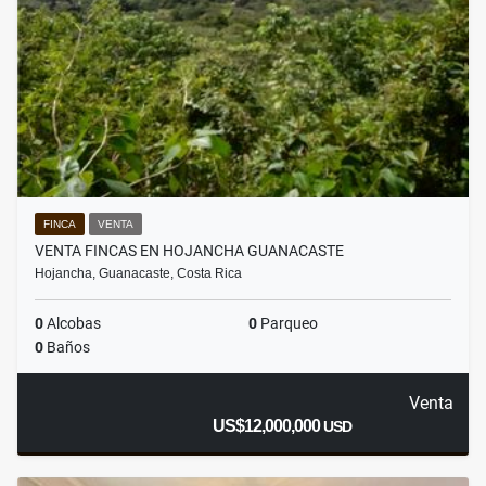
FINCA
VENTA
VENTA FINCAS EN HOJANCHA GUANACASTE
Hojancha, Guanacaste, Costa Rica
0
Alcobas
0
Parqueo
0
Baños
Venta
US$12,000,000
USD