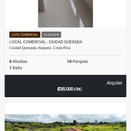
LOTE COMERCIAL
ALQUILER
LOCAL COMERCIAL - CIUDAD QUESADA
Ciudad Quesada, Alajuela, Costa Rica
0
Alcobas
10
Parqueo
1
Baño
Alquiler
₡85.000
CRC