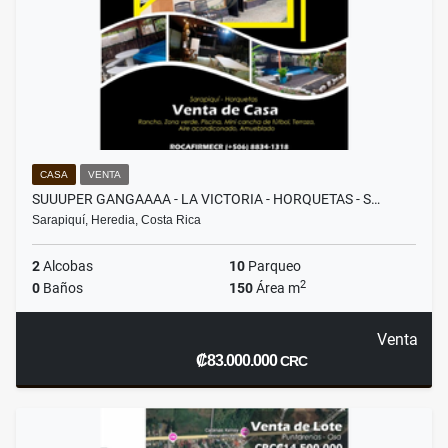
CASA
VENTA
SUUUPER GANGAAAA - LA VICTORIA - HORQUETAS - S…
Sarapiquí, Heredia, Costa Rica
2
Alcobas
10
Parqueo
2
0
Baños
150
Área m
Venta
₡83.000.000
CRC