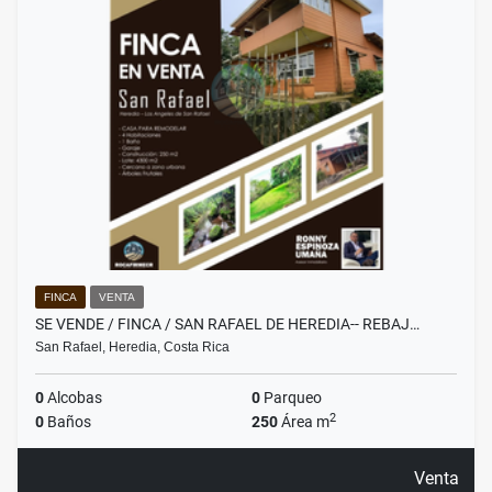
FINCA
VENTA
SE VENDE / FINCA / SAN RAFAEL DE HEREDIA-- REBAJ…
San Rafael, Heredia, Costa Rica
0
Alcobas
0
Parqueo
2
0
Baños
250
Área m
Venta