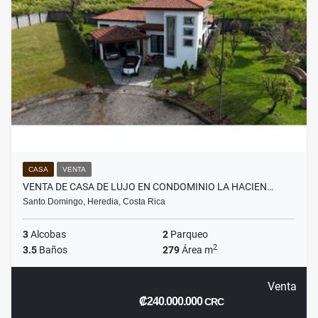
CASA
VENTA
VENTA DE CASA DE LUJO EN CONDOMINIO LA HACIEN…
Santo Domingo, Heredia, Costa Rica
3
Alcobas
2
Parqueo
2
3.5
Baños
279
Área m
Venta
₡240.000.000
CRC