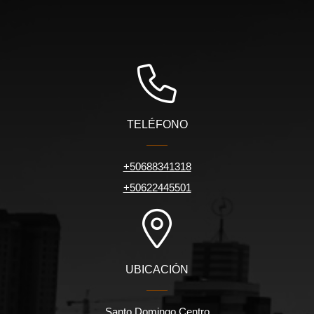
TELÉFONO
+50688341318
+50622445501
UBICACIÓN
Santo Domingo Centro