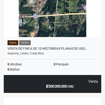
FINCA
VENTA
VENTA DE FINCA DE 10 HECTÁREAS PLANAS DE USO…
Guácimo, Limón, Costa Rica
0
Alcobas
0
Parqueo
0
Baños
Venta
₡500.000.000
CRC