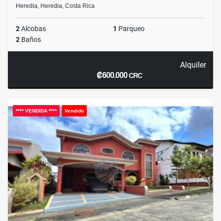
Heredia, Heredia, Costa Rica
2
Alcobas
1
Parqueo
2
Baños
Alquiler
₡600.000
CRC
**** VENDIDA ****
Vendido