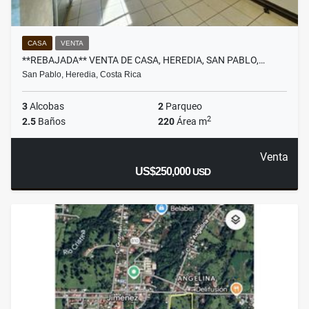
CASA
VENTA
**REBAJADA** VENTA DE CASA, HEREDIA, SAN PABLO,…
San Pablo, Heredia, Costa Rica
3
Alcobas
2
Parqueo
2
2.5
Baños
220
Área m
Venta
US$250,000
USD