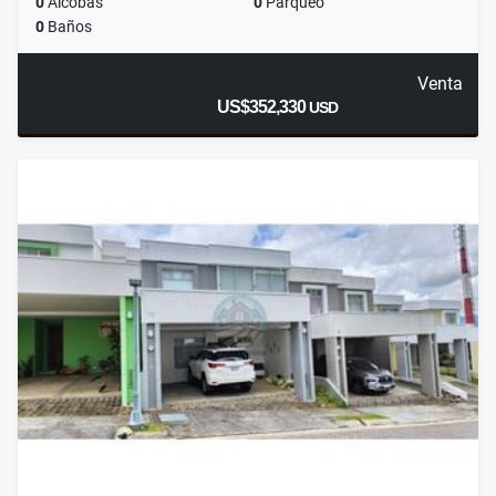
0
Alcobas
0
Parqueo
0
Baños
Venta
US$352,330
USD