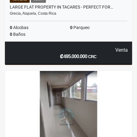
LARGE FLAT PROPERTY IN TACARES - PERFECT FOR…
Grecia, Alajuela, Costa Rica
0
Alcobas
0
Parqueo
0
Baños
Venta
₡495.000.000
CRC