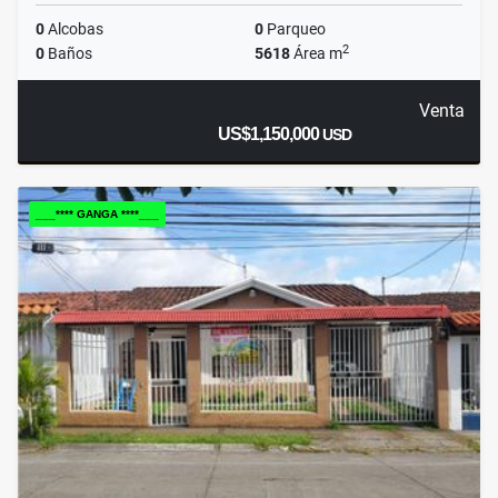
0
Alcobas
0
Parqueo
2
0
Baños
5618
Área m
Venta
US$1,150,000
USD
___**** GANGA ****___