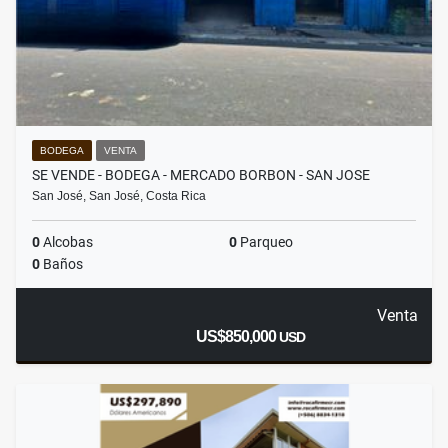
BODEGA
VENTA
SE VENDE - BODEGA - MERCADO BORBON - SAN JOSE
San José, San José, Costa Rica
0
Alcobas
0
Parqueo
0
Baños
Venta
US$850,000
USD