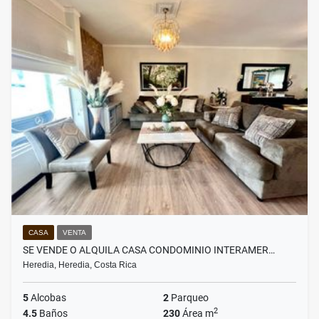
CASA
VENTA
SE VENDE O ALQUILA CASA CONDOMINIO INTERAMER…
Heredia, Heredia, Costa Rica
5
Alcobas
2
Parqueo
2
4.5
Baños
230
Área m