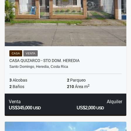
CASA
VENTA
CASA QUIZARCO - STO DOM. HEREDIA
Santo Domingo, Heredia, Costa Rica
3
Alcobas
2
Parqueo
2
2
Baños
210
Área m
Venta
Alquiler
US$345,000
US$2,000
USD
USD