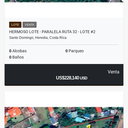
LOTE
VENTA
HERMOSO LOTE - PARALELA RUTA 32 - LOTE #2
Santo Domingo, Heredia, Costa Rica
0
Alcobas
0
Parqueo
0
Baños
Venta
US$228,140
USD