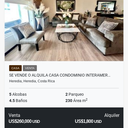
CASA
VENTA
SE VENDE O ALQUILA CASA CONDOMINIO INTERAMER…
Heredia, Heredia, Costa Rica
5
Alcobas
2
Parqueo
2
4.5
Baños
230
Área m
Venta
Alquiler
US$260,000
US$1,800
USD
USD