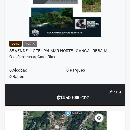
LOTE
VENTA
SE VENDE - LOTE - PALMAR NORTE - GANGA - REBAJA…
Osa, Puntarenas, Costa Rica
0
Alcobas
0
Parqueo
0
Baños
Venta
₡14.500.000
CRC