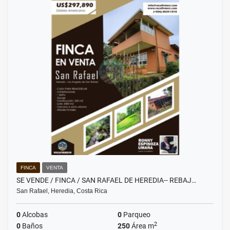
FINCA
VENTA
SE VENDE / FINCA / SAN RAFAEL DE HEREDIA-- REBAJ…
San Rafael, Heredia, Costa Rica
0
Alcobas
0
Parqueo
2
0
Baños
250
Área m