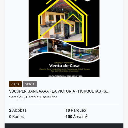
CASA
VENTA
SUUUPER GANGAAAA - LA VICTORIA - HORQUETAS - S…
Sarapiquí, Heredia, Costa Rica
2
Alcobas
10
Parqueo
2
0
Baños
150
Área m