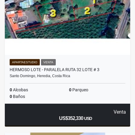
APARTAESTUDIO
VENTA
HERMOSO LOTE - PARALELA RUTA 32 LOTE # 3
Santo Domingo, Heredia, Costa Rica
0
Alcobas
0
Parqueo
0
Baños
Venta
US$352,330
USD