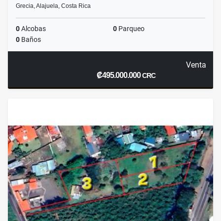
Grecia, Alajuela, Costa Rica
0
Alcobas
0
Parqueo
0
Baños
Venta
₡495.000.000
CRC