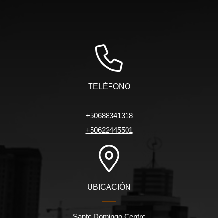
TELÉFONO
+50688341318
+50622445501
UBICACIÓN
Santo Domingo Centro