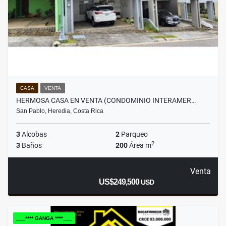
CASA
VENTA
HERMOSA CASA EN VENTA (CONDOMINIO INTERAMER…
San Pablo, Heredia, Costa Rica
3
Alcobas
2
Parqueo
2
3
Baños
200
Área m
Venta
US$249,500
USD
___**** GANGA ****___