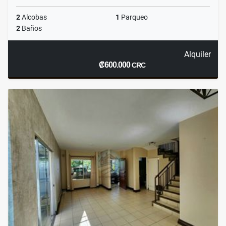
2
Alcobas
1
Parqueo
2
Baños
Alquiler
₡600.000
CRC