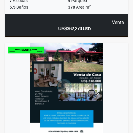
7
Alcobas
4
Parqueo
2
5.5
Baños
370
Área m
Venta
US$362,270
USD
___**** GANGA ****___