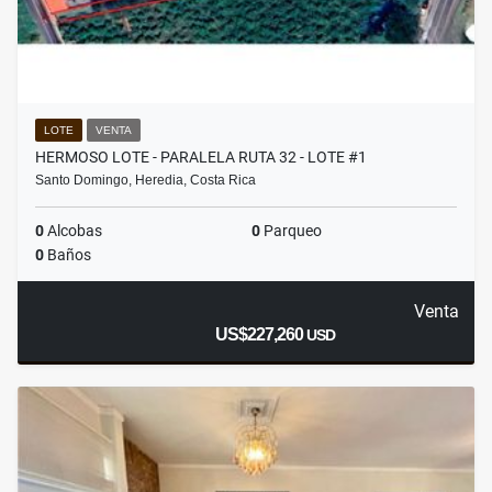
LOTE
VENTA
HERMOSO LOTE - PARALELA RUTA 32 - LOTE #1
Santo Domingo, Heredia, Costa Rica
0
Alcobas
0
Parqueo
0
Baños
Venta
US$227,260
USD