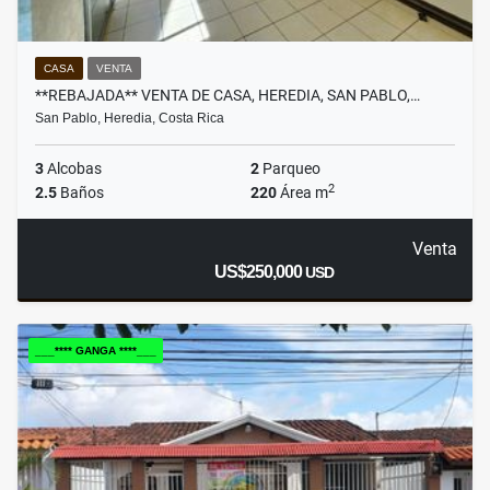
CASA
VENTA
**REBAJADA** VENTA DE CASA, HEREDIA, SAN PABLO,…
San Pablo, Heredia, Costa Rica
3
Alcobas
2
Parqueo
2
2.5
Baños
220
Área m
Venta
US$250,000
USD
___**** GANGA ****___