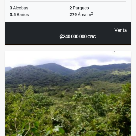
3
Alcobas
2
Parqueo
2
3.5
Baños
279
Área m
Venta
₡240.000.000
CRC