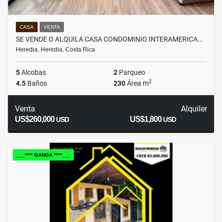
CASA
VENTA
SE VENDE O ALQUILA CASA CONDOMINIO INTERAMERICA…
Heredia, Heredia, Costa Rica
5
Alcobas
2
Parqueo
2
4.5
Baños
230
Área m
Venta
Alquiler
US$260,000
US$1,800
USD
USD
___**** GANGA ****___