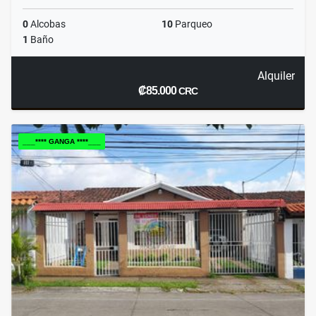
0
Alcobas
10
Parqueo
1
Baño
Alquiler
₡85.000
CRC
___**** GANGA ****___