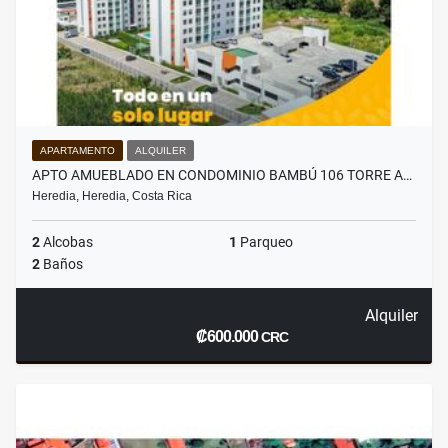
APARTAMENTO
ALQUILER
APTO AMUEBLADO EN CONDOMINIO BAMBÚ 106 TORRE A…
Heredia, Heredia, Costa Rica
2
Alcobas
1
Parqueo
2
Baños
Alquiler
₡600.000
CRC