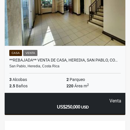
CASA
VENTA
**REBAJADA** VENTA DE CASA, HEREDIA, SAN PABLO, CO…
San Pablo, Heredia, Costa Rica
3
Alcobas
2
Parqueo
2
2.5
Baños
220
Área m
Venta
US$250,000
USD