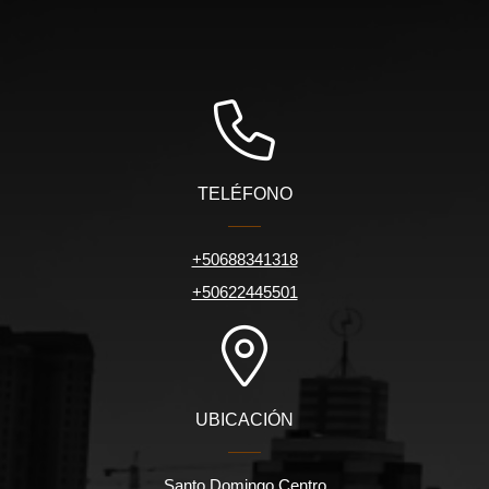
TELÉFONO
+50688341318
+50622445501
UBICACIÓN
Santo Domingo Centro