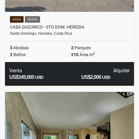
CASA
VENTA
CASA QUIZARCO - STO DOM. HEREDIA
Santo Domingo, Heredia, Costa Rica
3
Alcobas
2
Parqueo
2
2
Baños
210
Área m
Venta
Alquiler
US$345,000
US$2,000
USD
USD