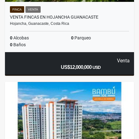
FINCA
VENTA
VENTA FINCAS EN HOJANCHA GUANACASTE
Hojancha, Guanacaste, Costa Rica
0
Alcobas
0
Parqueo
0
Baños
Venta
US$12,000,000
USD