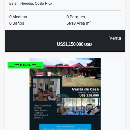
Belén, Heredia, Costa Rica
0
Alcobas
0
Parqueo
2
0
Baños
5618
Área m
Venta
US$1,150,000
USD
___**** GANGA ****___