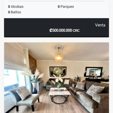
0
Alcobas
0
Parqueo
0
Baños
Venta
₡500.000.000
CRC