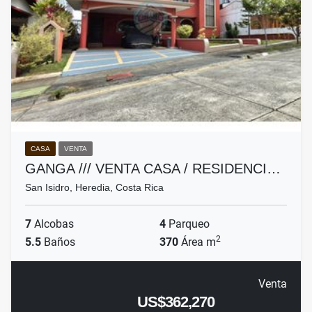
CASA
VENTA
GANGA /// VENTA CASA / RESIDENCI…
San Isidro, Heredia, Costa Rica
7
Alcobas
4
Parqueo
2
5.5
Baños
370
Área m
Venta
US$362,270