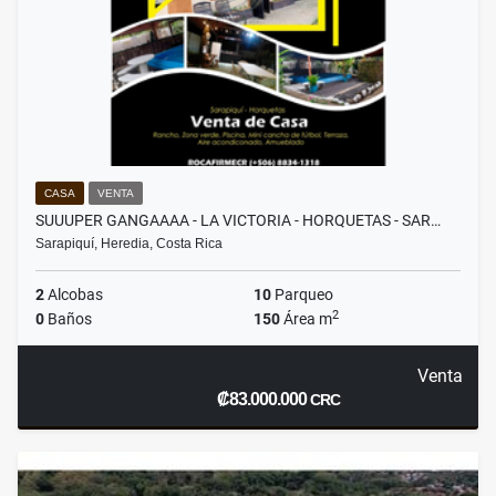
CASA
VENTA
SUUUPER GANGAAAA - LA VICTORIA - HORQUETAS - SAR…
Sarapiquí, Heredia, Costa Rica
2
Alcobas
10
Parqueo
2
0
Baños
150
Área m
Venta
₡83.000.000
CRC