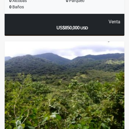
0
Alcobas
0
Parqueo
0
Baños
Venta
US$850,000
USD