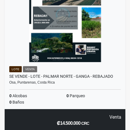
LOTE
VENTA
SE VENDE - LOTE - PALMAR NORTE - GANGA - REBAJADO
Osa, Puntarenas, Costa Rica
0
Alcobas
0
Parqueo
0
Baños
Venta
₡14.500.000
CRC