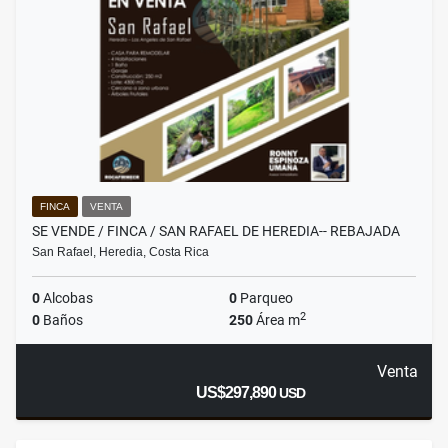
FINCA
VENTA
SE VENDE / FINCA / SAN RAFAEL DE HEREDIA-- REBAJADA
San Rafael, Heredia, Costa Rica
0
Alcobas
0
Parqueo
2
0
Baños
250
Área m
Venta
US$297,890
USD