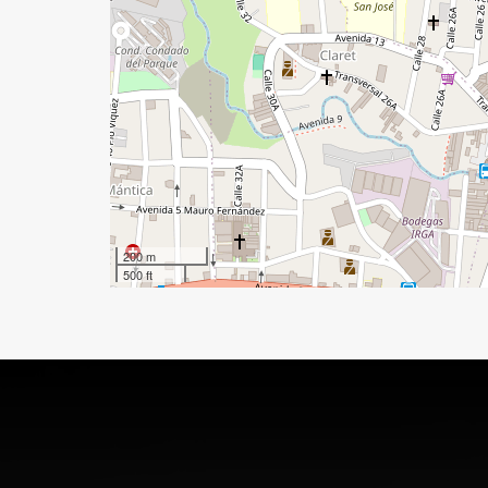
200 m
500 ft