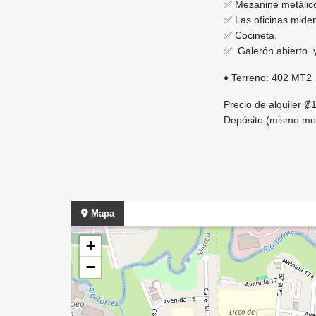
✅ Mezanine metálic
✅ Las oficinas miden
✅ Cocineta.
✅ Galerón abierto y
♦️ Terreno: 402 MT2
Precio de alquiler ₡
Depósito (mismo mo
Mapa
+
−