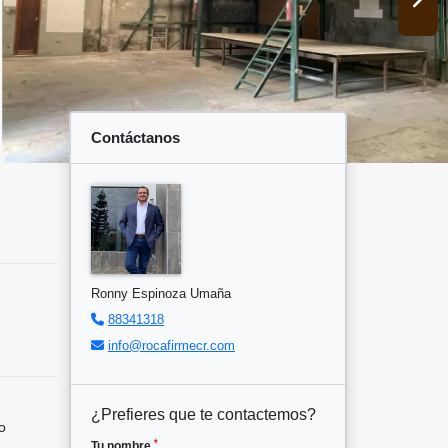
Contáctanos
Ronny Espinoza Umaña
88341318
info@rocafirmecr.com
¿Prefieres que te contactemos?
o
*
Tu nombre