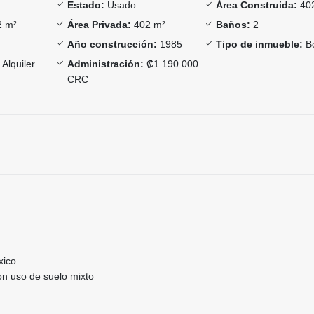
Estado:
Usado
Área Construida:
40
 m²
Área Privada:
402 m²
Baños:
2
Año construcción:
1985
Tipo de inmueble:
B
Alquiler
Administración:
₡1.190.000
CRC
xico
on uso de suelo mixto