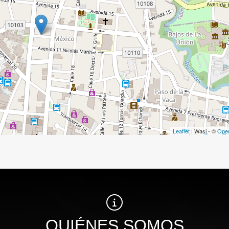
Leaflet
| Wasi - ©
Ope
QUIÉNES SOMOS