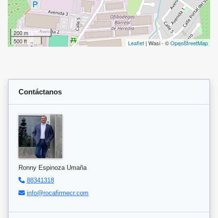
200 m
500 ft
Leaflet
| Wasi - ©
OpenStreetMap
Contáctanos
Ronny Espinoza Umaña
88341318
info@rocafirmecr.com