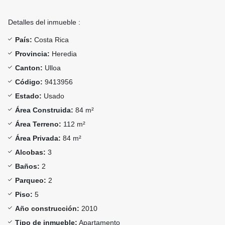
Detalles del inmueble :
País:
Costa Rica
Provincia:
Heredia
Canton:
Ulloa
Código:
9413956
Estado:
Usado
Área Construida:
84 m²
Área Terreno:
112 m²
Área Privada:
84 m²
Alcobas:
3
Baños:
2
Parqueo:
2
Piso:
5
Año construcción:
2010
Tipo de inmueble:
Apartamento