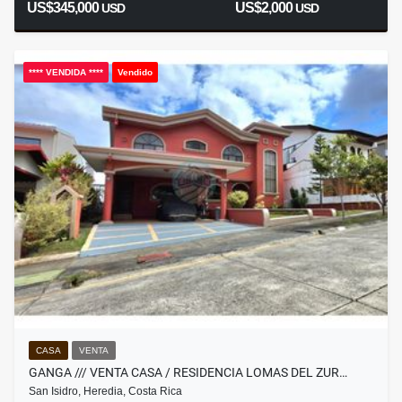
US$345,000
US$2,000
USD
USD
**** VENDIDA ****
Vendido
CASA
VENTA
GANGA /// VENTA CASA / RESIDENCIA LOMAS DEL ZUR…
San Isidro, Heredia, Costa Rica