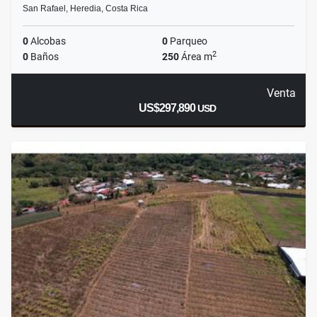
San Rafael, Heredia, Costa Rica
0
Alcobas
0
Parqueo
2
0
Baños
250
Área m
Venta
US$297,890
USD