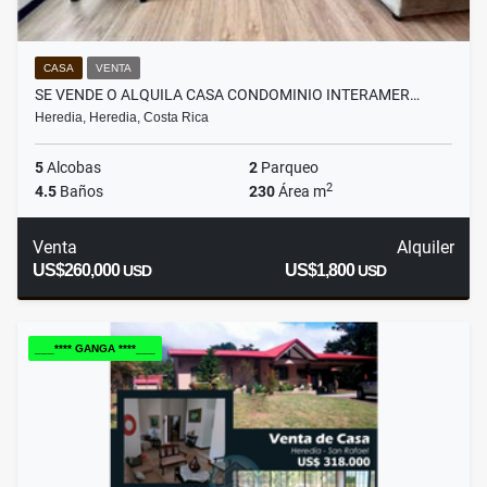
CASA
VENTA
SE VENDE O ALQUILA CASA CONDOMINIO INTERAMER…
Heredia, Heredia, Costa Rica
5
Alcobas
2
Parqueo
2
4.5
Baños
230
Área m
Venta
Alquiler
US$260,000
US$1,800
USD
USD
___**** GANGA ****___