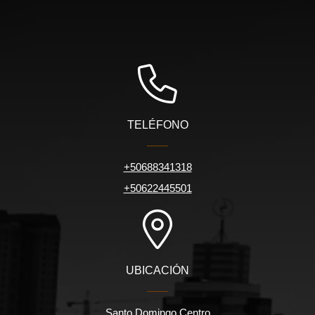
TELÉFONO
+50688341318
+50622445501
UBICACIÓN
Santo Domingo Centro