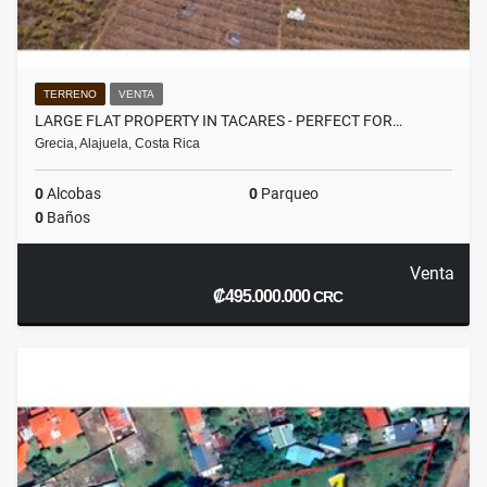
TERRENO
VENTA
LARGE FLAT PROPERTY IN TACARES - PERFECT FOR…
Grecia, Alajuela, Costa Rica
0
Alcobas
0
Parqueo
0
Baños
Venta
₡495.000.000
CRC