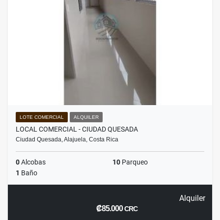
LOTE COMERCIAL
ALQUILER
LOCAL COMERCIAL - CIUDAD QUESADA
Ciudad Quesada, Alajuela, Costa Rica
0
Alcobas
10
Parqueo
1
Baño
Alquiler
₡85.000
CRC