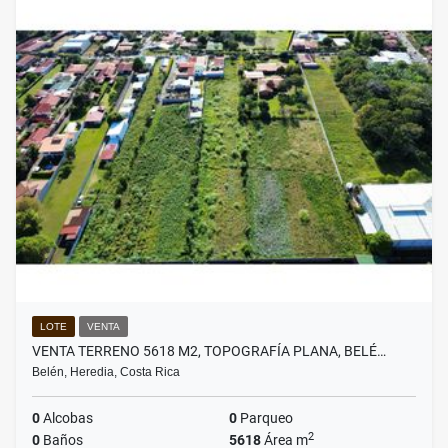
LOTE
VENTA
VENTA TERRENO 5618 M2, TOPOGRAFÍA PLANA, BELÉ…
Belén, Heredia, Costa Rica
0
Alcobas
0
Parqueo
2
0
Baños
5618
Área m