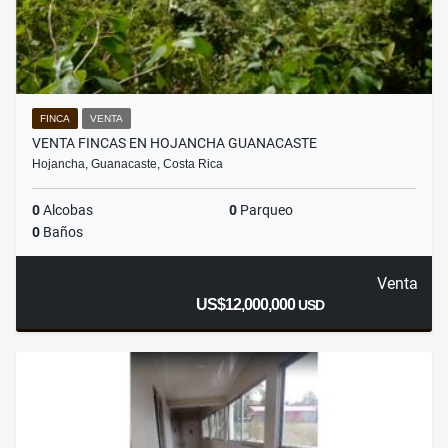
FINCA
VENTA
VENTA FINCAS EN HOJANCHA GUANACASTE
Hojancha, Guanacaste, Costa Rica
0
Alcobas
0
Parqueo
0
Baños
Venta
US$12,000,000
USD