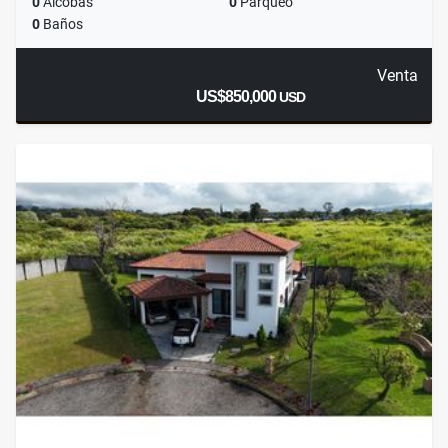
0
Alcobas
0
Parqueo
0
Baños
Venta
US$850,000
USD