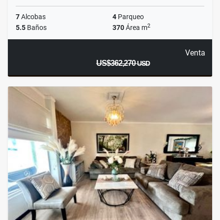
7
Alcobas
4
Parqueo
2
5.5
Baños
370
Área m
Venta
US$362,270
USD