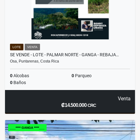
LOTE
VENTA
SE VENDE - LOTE - PALMAR NORTE - GANGA - REBAJA…
Osa, Puntarenas, Costa Rica
0
Alcobas
0
Parqueo
0
Baños
Venta
₡14.500.000
CRC
___**** GANGA ****___