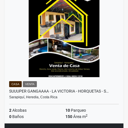
CASA
VENTA
SUUUPER GANGAAAA - LA VICTORIA - HORQUETAS - S…
Sarapiquí, Heredia, Costa Rica
2
Alcobas
10
Parqueo
2
0
Baños
150
Área m