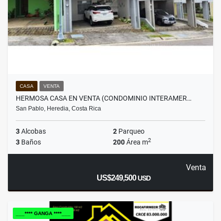
CASA
VENTA
HERMOSA CASA EN VENTA (CONDOMINIO INTERAMER…
San Pablo, Heredia, Costa Rica
3
Alcobas
2
Parqueo
2
3
Baños
200
Área m
Venta
US$249,500
USD
___**** GANGA ****___