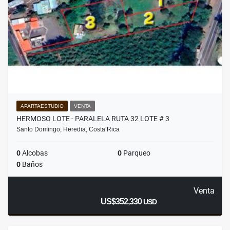
APARTAESTUDIO
VENTA
HERMOSO LOTE - PARALELA RUTA 32 LOTE # 3
Santo Domingo, Heredia, Costa Rica
0
Alcobas
0
Parqueo
0
Baños
Venta
US$352,330
USD