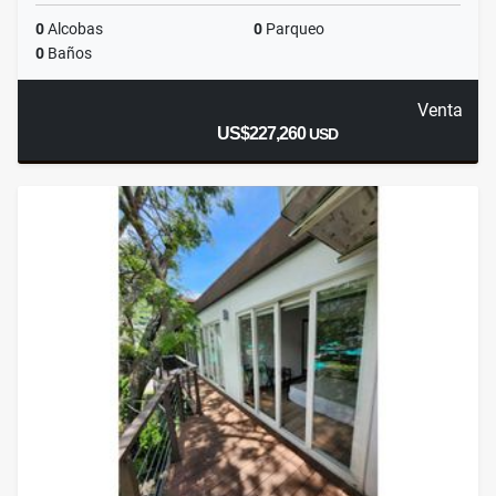
0
Alcobas
0
Parqueo
0
Baños
Venta
US$227,260
USD