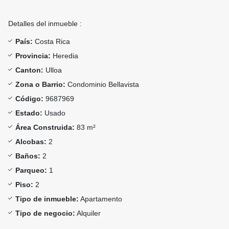
Detalles del inmueble :
País:
Costa Rica
Provincia:
Heredia
Canton:
Ulloa
Zona o Barrio:
Condominio Bellavista
Código:
9687969
Estado:
Usado
Área Construida:
83 m²
Alcobas:
2
Baños:
2
Parqueo:
1
Piso:
2
Tipo de inmueble:
Apartamento
Tipo de negocio:
Alquiler