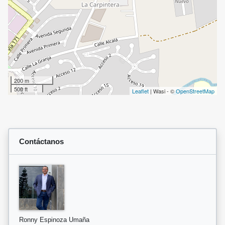
200 m
500 ft
Leaflet
| Wasi - ©
OpenStreetMap
Contáctanos
Ronny Espinoza Umaña